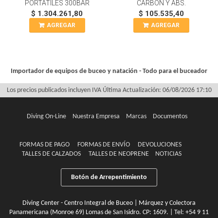
PORTÁTILES 300BAR
CARBON Y ABS.
$ 1.304.261,80
$ 105.535,40
AGREGAR
AGREGAR
Importador de equipos de buceo y natación - Todo para el buceador
Los precios publicados incluyen IVA
Última Actualización: 06/08/2026 17:10
Diving On-Line
Nuestra Empresa
Marcas
Documentos
FORMAS DE PAGO
FORMAS DE ENVÍO
DEVOLUCIONES
TALLES DE CALZADOS
TALLES DE NEOPRENE
NOTICIAS
Botón de Arrepentimiento
Diving Center - Centro Integral de Buceo | Márquez y Colectora
Panamericana (Monroe 69) Lomas de San Isidro. CP: 1609. | Tel:
+54 9 11