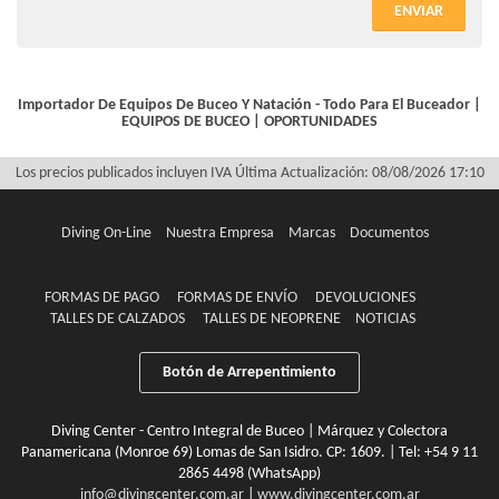
ENVIAR
Importador De Equipos De Buceo Y Natación - Todo Para El Buceador |
EQUIPOS DE BUCEO
|
OPORTUNIDADES
Los precios publicados incluyen IVA
Última Actualización: 08/08/2026 17:10
Diving On-Line
Nuestra Empresa
Marcas
Documentos
FORMAS DE PAGO
FORMAS DE ENVÍO
DEVOLUCIONES
TALLES DE CALZADOS
TALLES DE NEOPRENE
NOTICIAS
Botón de Arrepentimiento
Diving Center - Centro Integral de Buceo | Márquez y Colectora
Panamericana (Monroe 69) Lomas de San Isidro. CP: 1609. | Tel:
+54 9 11
2865 4498 (WhatsApp)
info@divingcenter.com.ar
|
www.divingcenter.com.ar