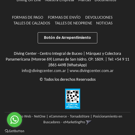
Diving On-Line
Nuestra Empresa
Marcas
Documentos
FORMAS DE PAGO
FORMAS DE ENVÍO
DEVOLUCIONES
TALLES DE CALZADOS
TALLES DE NEOPRENE
NOTICIAS
Botón de Arrepentimiento
Diving Center - Centro Integral de Buceo | Márquez y Colectora
Panamericana (Monroe 69) Lomas de San Isidro. CP: 1609. | Tel:
+54 9 11
2865 4498 (WhatsApp)
info@divingcenter.com.ar
|
www.divingcenter.com.ar
© Todos los derechos Reservados
Diseño Web - NetOne
|
eCommerce - TornadoStore
|
Posicionamiento en
Buscadores - eMarketingPro