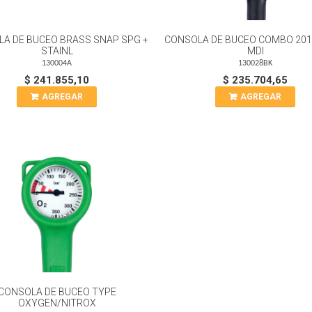
A DE BUCEO BRASS SNAP SPG +
CONSOLA DE BUCEO COMBO 201
STAINL
MDI
130004A
130028BK
$ 241.855,10
$ 235.704,65
AGREGAR
AGREGAR
CONSOLA DE BUCEO TYPE
OXYGEN/NITROX