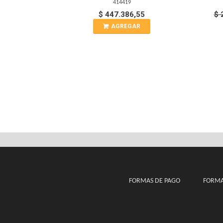
414419
$ 447.386,55
$ 
AGREGAR
FORMAS DE PAGO
FORMA