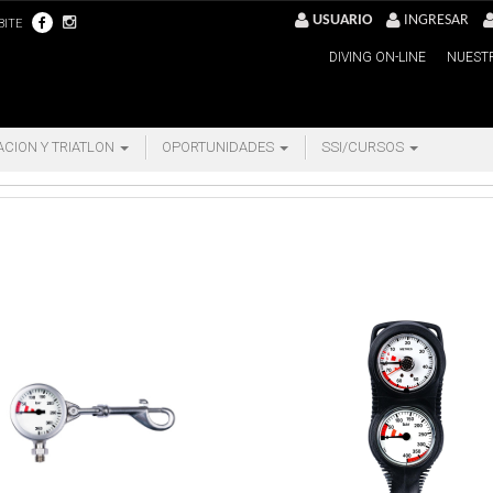
USUARIO
INGRESAR
BITE
DIVING ON-LINE
NUEST
ACION Y TRIATLON
OPORTUNIDADES
SSI/CURSOS
AS