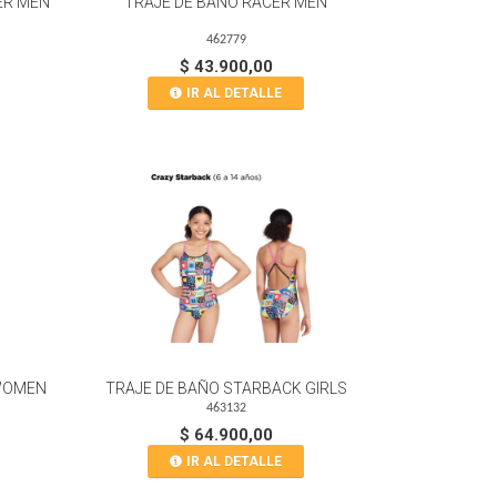
ER MEN
TRAJE DE BAÑO RACER MEN
462779
$ 43.900,00
IR AL DETALLE
 WOMEN
TRAJE DE BAÑO STARBACK GIRLS
463132
$ 64.900,00
IR AL DETALLE