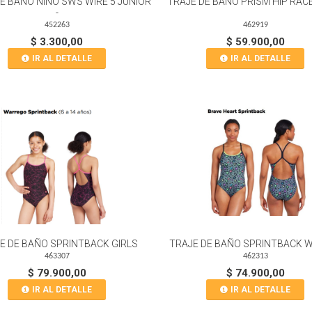
E BAÑO NIÑO SWS WIRE 5 JUNIOR
TRAJE DE BAÑO PRISM HIP RAC
-
452263
462919
$ 3.300,00
$ 59.900,00
IR AL DETALLE
IR AL DETALLE
E DE BAÑO SPRINTBACK GIRLS
TRAJE DE BAÑO SPRINTBACK
463307
462313
$ 79.900,00
$ 74.900,00
IR AL DETALLE
IR AL DETALLE