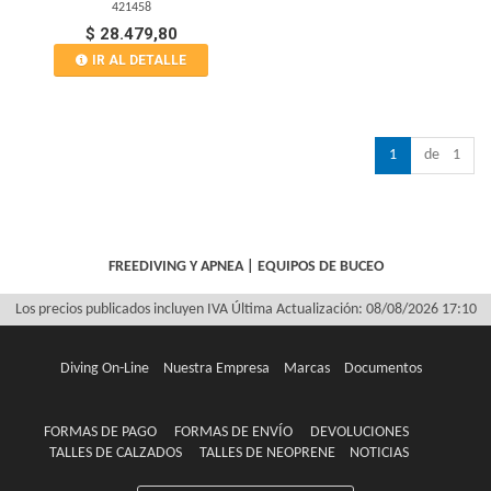
421458
$ 28.479,80
IR AL DETALLE
1
de 1
FREEDIVING Y APNEA
|
EQUIPOS DE BUCEO
Los precios publicados incluyen IVA
Última Actualización: 08/08/2026 17:10
Diving On-Line
Nuestra Empresa
Marcas
Documentos
FORMAS DE PAGO
FORMAS DE ENVÍO
DEVOLUCIONES
TALLES DE CALZADOS
TALLES DE NEOPRENE
NOTICIAS