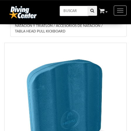
Toggle
NATACION Y TRIATLON
/
ACCESORIOS DE NATACION
/
TABLA HEAD PULL KICKBOARD