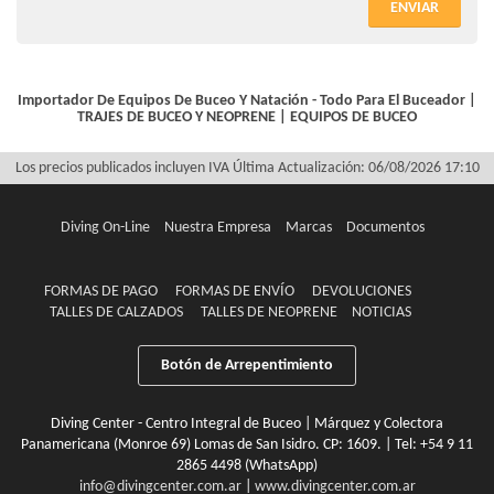
ENVIAR
Importador De Equipos De Buceo Y Natación - Todo Para El Buceador |
TRAJES DE BUCEO Y NEOPRENE
|
EQUIPOS DE BUCEO
Los precios publicados incluyen IVA
Última Actualización: 06/08/2026 17:10
Diving On-Line
Nuestra Empresa
Marcas
Documentos
FORMAS DE PAGO
FORMAS DE ENVÍO
DEVOLUCIONES
TALLES DE CALZADOS
TALLES DE NEOPRENE
NOTICIAS
Botón de Arrepentimiento
Diving Center - Centro Integral de Buceo | Márquez y Colectora
Panamericana (Monroe 69) Lomas de San Isidro. CP: 1609. | Tel:
+54 9 11
2865 4498 (WhatsApp)
info@divingcenter.com.ar
|
www.divingcenter.com.ar