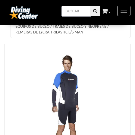
Toggle
EQUIPOS DE BUCEO
/
TRAJES DE BUCEO Y NEOPRENE
/
REMERAS DE LYCRA TRILASTIC L/S MAN