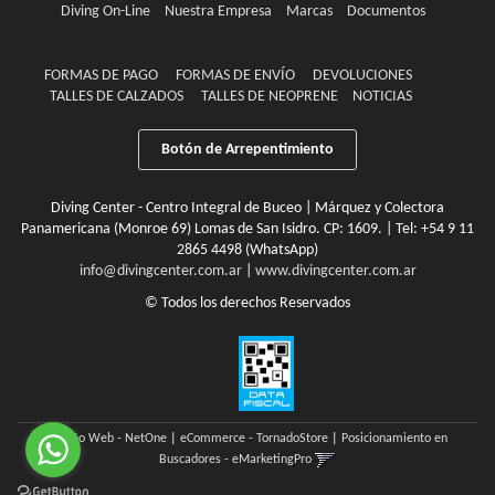
Diving On-Line
Nuestra Empresa
Marcas
Documentos
FORMAS DE PAGO
FORMAS DE ENVÍO
DEVOLUCIONES
TALLES DE CALZADOS
TALLES DE NEOPRENE
NOTICIAS
Botón de Arrepentimiento
Diving Center - Centro Integral de Buceo | Márquez y Colectora
Panamericana (Monroe 69) Lomas de San Isidro. CP: 1609. | Tel:
+54 9 11
2865 4498 (WhatsApp)
info@divingcenter.com.ar
|
www.divingcenter.com.ar
© Todos los derechos Reservados
Diseño Web - NetOne
|
eCommerce - TornadoStore
|
Posicionamiento en
Buscadores - eMarketingPro