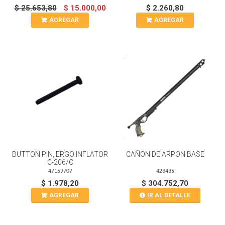
$ 25.653,80
$ 15.000,00
$ 2.260,80
AGREGAR
AGREGAR
BUTTON PIN, ERGO INFLATOR
CAÑON DE ARPON BASE
C-206/C
47159707
423435
$ 1.978,20
$ 304.752,70
AGREGAR
IR AL DETALLE